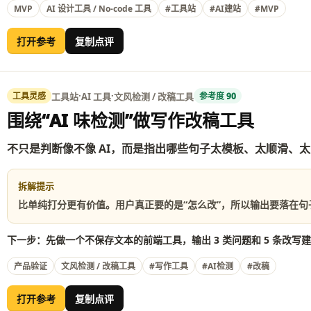
MVP
#MVP
AI 设计工具 / No-code 工具
#工具站
#AI建站
打开参考
复制点评
·
·
工具站
AI 工具
文风检测 / 改稿工具
工具灵感
参考度 90
围绕“AI 味检测”做写作改稿工具
不只是判断像不像 AI，而是指出哪些句子太模板、太顺滑、
拆解提示
比单纯打分更有价值。用户真正要的是“怎么改”，所以输出要落在句
下一步：先做一个不保存文本的前端工具，输出 3 类问题和 5 条改写
产品验证
文风检测 / 改稿工具
#写作工具
#AI检测
#改稿
打开参考
复制点评