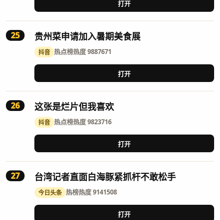
打开
25
贵州菜申请加入暑期美食展
热点榜
热度 9887671
抖音
打开
26
这张是烂片但我喜欢
热点榜
热度 9823716
抖音
打开
27
台湾记者直面白海豚紧抓杆不敢松手
热榜
热度 9141508
今日头条
打开