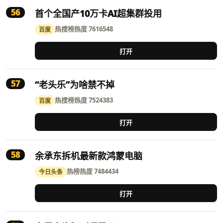
56
首个全国产10万卡AI超集群投用
热搜榜
热度 7616548
百度
打开
57
“老头乐”为啥禁不掉
热搜榜
热度 7524383
百度
打开
58
余承东拆机最新款鸿蒙电脑
热榜
热度 7484434
今日头条
打开