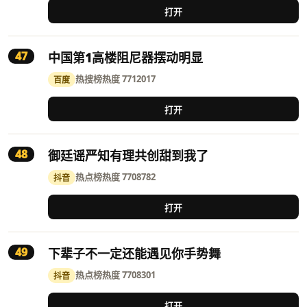
打开
47
中国第1高楼阻尼器摆动明显
热搜榜
热度 7712017
百度
打开
48
御廷谣严知有理共创甜到我了
热点榜
热度 7708782
抖音
打开
49
下辈子不一定还能遇见你手势舞
热点榜
热度 7708301
抖音
打开