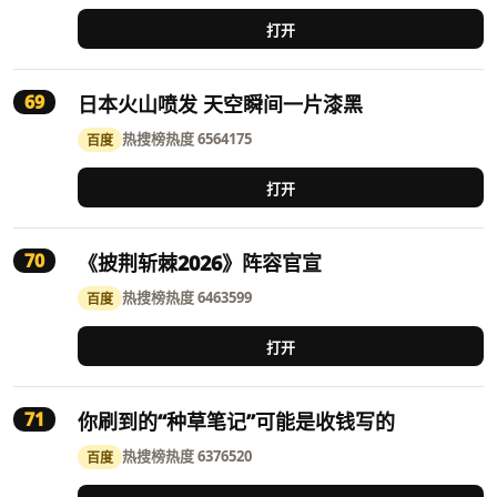
打开
69
日本火山喷发 天空瞬间一片漆黑
热搜榜
热度 6564175
百度
打开
70
《披荆斩棘2026》阵容官宣
热搜榜
热度 6463599
百度
打开
71
你刷到的“种草笔记”可能是收钱写的
热搜榜
热度 6376520
百度