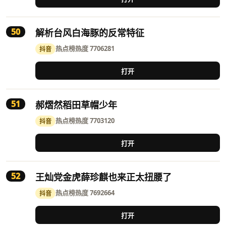
50
解析台风白海豚的反常特征
热点榜
热度 7706281
抖音
打开
51
郝熠然稻田草帽少年
热点榜
热度 7703120
抖音
打开
52
王灿党金虎薛珍麒也来正太扭腰了
热点榜
热度 7692664
抖音
打开