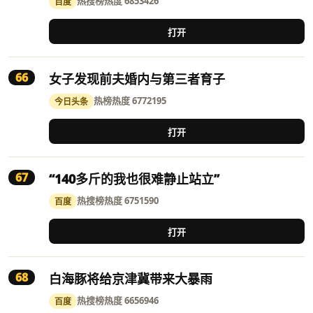
热搜榜
热度 6853426
百度
打开
66
女子发现前夫婚内与第三者育子
热榜
热度 6772195
今日头条
打开
67
“140多斤的我也很难静止站立”
热搜榜
热度 6751590
百度
打开
68
白海豚将给京津冀带来大暴雨
热搜榜
热度 6656946
百度