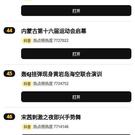
打开
44
内蒙古第十六届运动会启幕
热点榜
热度 7727022
抖音
打开
45
轰6J挂弹现身黄岩岛海空联合演训
热点榜
热度 7724752
抖音
打开
46
宋茜刺激之夜即兴手势舞
热点榜
热度 7714146
抖音