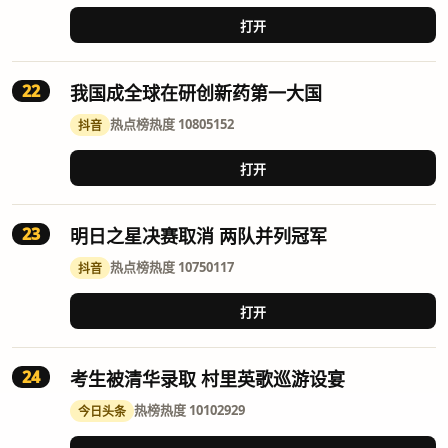
打开
22
我国成全球在研创新药第一大国
热点榜
热度 10805152
抖音
打开
23
明日之星决赛取消 两队并列冠军
热点榜
热度 10750117
抖音
打开
24
考生被清华录取 村里英歌巡游设宴
热榜
热度 10102929
今日头条