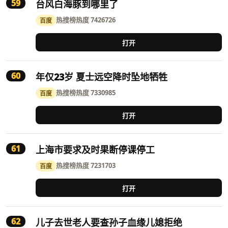
59
台风白海豚到哪里了
热搜榜
热度 7426726
百度
打开
60
年仅23岁 夏士远空降时坠地牺牲
热搜榜
热度 7330985
百度
打开
61
上海市要求及时果断停课停工
热搜榜
热度 7231703
百度
打开
62
儿子去世老人要查孙子血缘儿媳拒绝