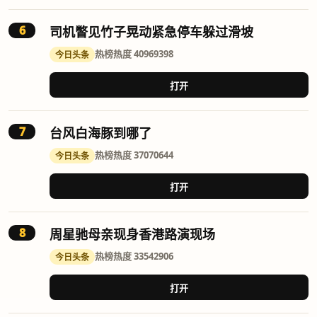
6
司机瞥见竹子晃动紧急停车躲过滑坡
热榜
热度 40969398
今日头条
打开
7
台风白海豚到哪了
热榜
热度 37070644
今日头条
打开
8
周星驰母亲现身香港路演现场
热榜
热度 33542906
今日头条
打开