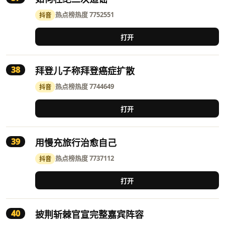
热点榜
热度 7752551
抖音
打开
38
拜登儿子称拜登癌症扩散
热点榜
热度 7744649
抖音
打开
39
用慢充旅行治愈自己
热点榜
热度 7737112
抖音
打开
40
披荆斩棘官宣完整嘉宾阵容