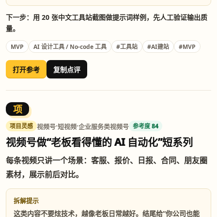
下一步：用 20 张中文工具站截图做提示词样例，先人工验证输出质
量。
MVP
#MVP
AI 设计工具 / No-code 工具
#工具站
#AI建站
打开参考
复制点评
项
·
·
视频号
短视频
企业服务类视频号
项目灵感
参考度 84
视频号做“老板看得懂的 AI 自动化”短系列
每条视频只讲一个场景：客服、报价、日报、合同、朋友圈
素材，展示前后对比。
拆解提示
这类内容不要炫技术，越像老板日常越好。结尾给“你公司也能