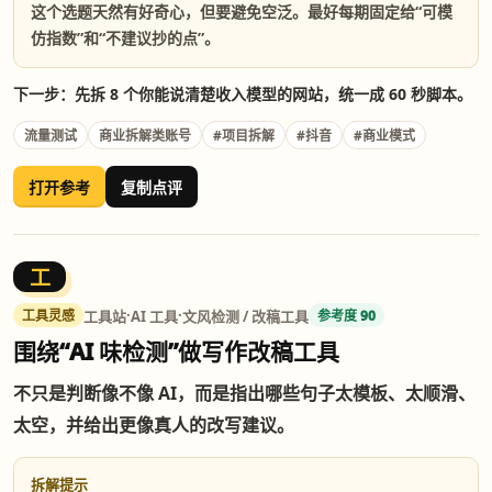
这个选题天然有好奇心，但要避免空泛。最好每期固定给“可模
仿指数”和“不建议抄的点”。
下一步：先拆 8 个你能说清楚收入模型的网站，统一成 60 秒脚本。
流量测试
商业拆解类账号
#项目拆解
#抖音
#商业模式
打开参考
复制点评
工
·
·
工具站
AI 工具
文风检测 / 改稿工具
工具灵感
参考度 90
围绕“AI 味检测”做写作改稿工具
不只是判断像不像 AI，而是指出哪些句子太模板、太顺滑、
太空，并给出更像真人的改写建议。
拆解提示