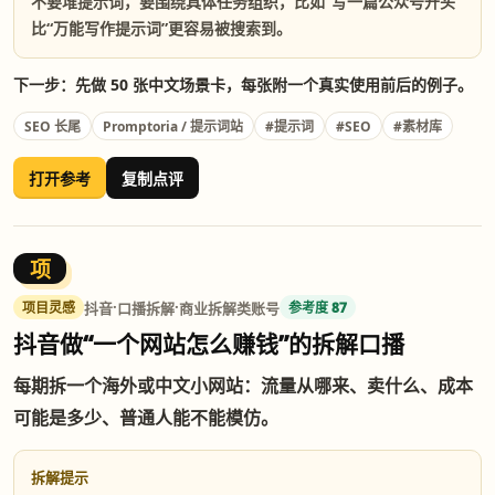
不要堆提示词，要围绕具体任务组织，比如“写一篇公众号开头”
比“万能写作提示词”更容易被搜索到。
下一步：先做 50 张中文场景卡，每张附一个真实使用前后的例子。
#SEO
SEO 长尾
Promptoria / 提示词站
#提示词
#素材库
打开参考
复制点评
项
·
·
抖音
口播拆解
商业拆解类账号
项目灵感
参考度 87
抖音做“一个网站怎么赚钱”的拆解口播
每期拆一个海外或中文小网站：流量从哪来、卖什么、成本
可能是多少、普通人能不能模仿。
拆解提示