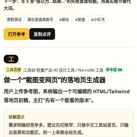
下一步：写 5 条“我以为...结果...”的失败复盘标题，用真实细节替代
大词。
涨粉测试
副业复盘类账号
#副业
#复盘
#小红书
打开参考
复制点评
工
·
·
工具站
轻量产品
AI 设计工具 / No-code 工具
工具灵感
参考度 88
做一个“截图变网页”的落地页生成器
用户上传参考图，系统输出一个可编辑的 HTML/Tailwind
落地页初稿，主打“先有一个能看的版本”。
拆解提示
需求明确但竞争多，建议先切很窄：只做中文工具站首页、只输
出首屏和功能区，别一上来做全站生成。