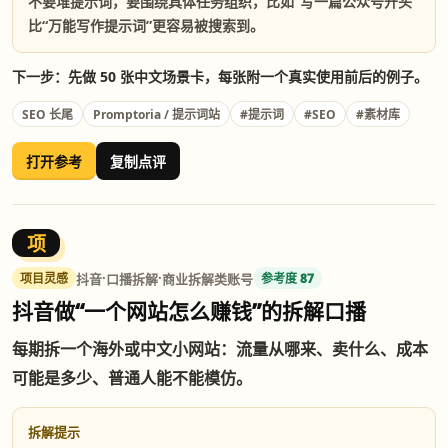
不要堆提示词，要围绕具体任务组织，比如“写一篇公众号开头”
比“万能写作提示词”更容易被搜索到。
下一步：先做 50 张中文场景卡，每张附一个真实使用前后的例子。
#SEO
SEO 长尾
Promptoria / 提示词站
#提示词
#素材库
打开参考
复制点评
项
·
·
抖音
口播拆解
商业拆解类账号
项目灵感
参考度 87
抖音做“一个网站怎么赚钱”的拆解口播
每期拆一个海外或中文小网站：流量从哪来、卖什么、成本
可能是多少、普通人能不能模仿。
拆解提示