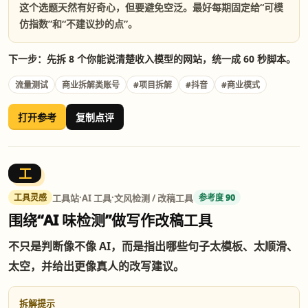
这个选题天然有好奇心，但要避免空泛。最好每期固定给“可模
仿指数”和“不建议抄的点”。
下一步：先拆 8 个你能说清楚收入模型的网站，统一成 60 秒脚本。
流量测试
商业拆解类账号
#项目拆解
#抖音
#商业模式
打开参考
复制点评
工
·
·
工具站
AI 工具
文风检测 / 改稿工具
工具灵感
参考度 90
围绕“AI 味检测”做写作改稿工具
不只是判断像不像 AI，而是指出哪些句子太模板、太顺滑、
太空，并给出更像真人的改写建议。
拆解提示