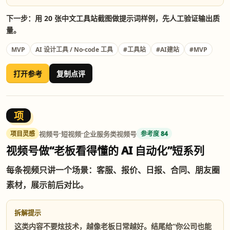
下一步：用 20 张中文工具站截图做提示词样例，先人工验证输出质
量。
MVP
#MVP
AI 设计工具 / No-code 工具
#工具站
#AI建站
打开参考
复制点评
项
·
·
视频号
短视频
企业服务类视频号
项目灵感
参考度 84
视频号做“老板看得懂的 AI 自动化”短系列
每条视频只讲一个场景：客服、报价、日报、合同、朋友圈
素材，展示前后对比。
拆解提示
这类内容不要炫技术，越像老板日常越好。结尾给“你公司也能