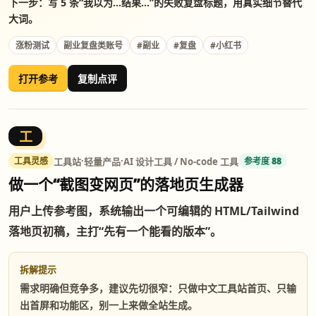
下一步：写 5 条“我以为...结果...”的失败复盘标题，用真实细节替代
大词。
涨粉测试
副业复盘类账号
#副业
#复盘
#小红书
打开参考
复制点评
工
·
·
工具站
轻量产品
AI 设计工具 / No-code 工具
工具灵感
参考度 88
做一个“截图变网页”的落地页生成器
用户上传参考图，系统输出一个可编辑的 HTML/Tailwind
落地页初稿，主打“先有一个能看的版本”。
拆解提示
需求明确但竞争多，建议先切很窄：只做中文工具站首页、只输
出首屏和功能区，别一上来做全站生成。